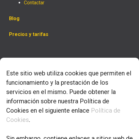
Contactar
Blog
Precios y tarifas
Horario
Este sitio web utiliza cookies que permiten el
– Lunes a jueves
funcionamiento y la prestación de los
9.00 a 14.00 y 16.00 a 18.00
servicios en el mismo. Puede obtener la
información sobre nuestra Política de
– Viernes:
Cookies en el siguiente enlace
Política de
9.30 a 13.30
Cookies
.
Sin embargo, contiene enlaces a sitios web de