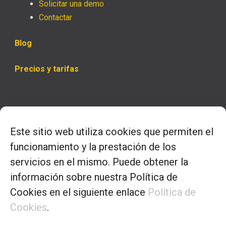
Solicitar una demo
Contactar
Blog
Precios y tarifas
Horario
Este sitio web utiliza cookies que permiten el
– Lunes a jueves
funcionamiento y la prestación de los
9.00 a 14.00 y 16.00 a 18.00
servicios en el mismo. Puede obtener la
información sobre nuestra Política de
– Viernes:
Cookies en el siguiente enlace
Política de
9.30 a 13.30
Cookies
.