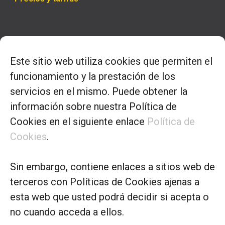
Horario
Este sitio web utiliza cookies que permiten el
– Lunes a jueves
funcionamiento y la prestación de los
9.00 a 14.00 y 16.00 a 18.00
servicios en el mismo. Puede obtener la
información sobre nuestra Política de
– Viernes:
Cookies en el siguiente enlace
Política de
9.30 a 13.30
Cookies
.
Sin embargo, contiene enlaces a sitios web de
terceros con Políticas de Cookies ajenas a
Aviso Legal
Política de Privacidad
Política de
esta web que usted podrá decidir si acepta o
Cookies
no cuando acceda a ellos.