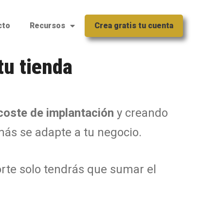
cto
Recursos
Crea gratis tu cuenta
tu tienda
coste de implantación
y creando
 más se adapte a tu negocio.
rte solo tendrás que sumar el