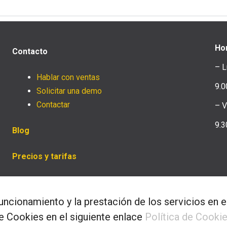
Ho
Contacto
– L
Hablar con ventas
9.0
Solicitar una demo
Contactar
– V
9.3
Blog
Precios y tarifas
funcionamiento y la prestación de los servicios en
de Cookies en el siguiente enlace
Política de Cooki