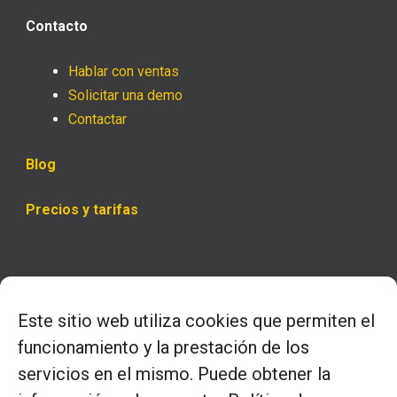
Contacto
Hablar con ventas
Solicitar una demo
Contactar
Blog
Precios y tarifas
Horario
Este sitio web utiliza cookies que permiten el
– Lunes a jueves
funcionamiento y la prestación de los
9.00 a 14.00 y 16.00 a 18.00
servicios en el mismo. Puede obtener la