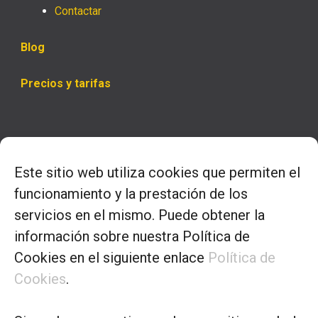
Contactar
Blog
Precios y tarifas
Horario
Este sitio web utiliza cookies que permiten el
– Lunes a jueves
funcionamiento y la prestación de los
9.00 a 14.00 y 16.00 a 18.00
servicios en el mismo. Puede obtener la
información sobre nuestra Política de
– Viernes:
Cookies en el siguiente enlace
Política de
9.30 a 13.30
Cookies
.